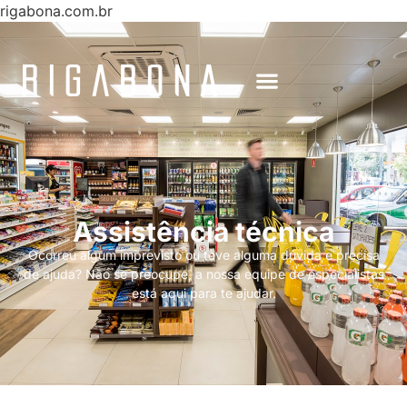
rigabona.com.br
Assistência técnica
Ocorreu algum imprevisto ou teve alguma dúvida e precisa
de ajuda? Não se preocupe, a nossa equipe de especialistas
está aqui para te ajudar.