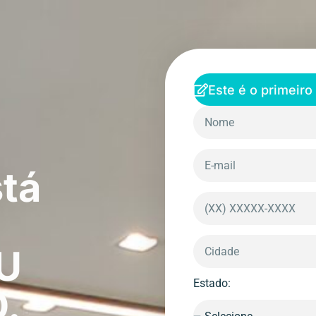
Este é o primeiro
stá
U
Estado:
.